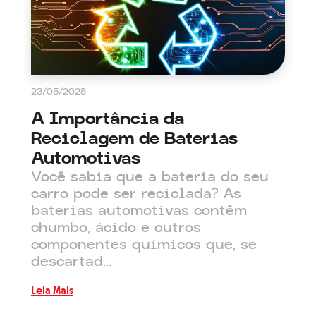
23/05/2025
A Importância da
Reciclagem de Baterias
Automotivas
Você sabia que a bateria do seu
carro pode ser reciclada? As
baterias automotivas contêm
chumbo, ácido e outros
componentes químicos que, se
descartad...
Leia Mais