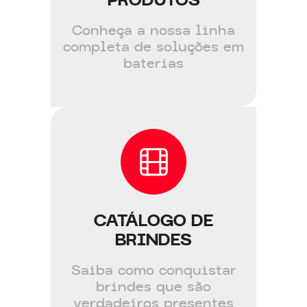
PRODUTOS
Conheça a nossa linha
completa de soluções em
baterias
CATÁLOGO DE
BRINDES
Saiba como conquistar
brindes que são
verdadeiros presentes