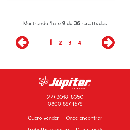
Mostrando
1
até
9
de
36
resultados
1
2
3
4
(44) 3018-8350
0800 887 1678
Quero vender
Onde encontrar